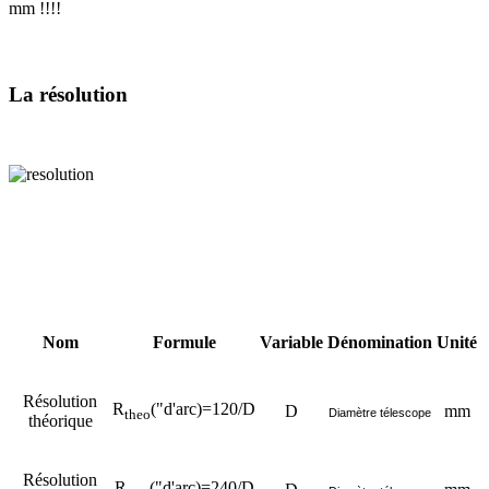
mm !!!!
La résolution
Nom
Formule
Variable
Dénomination
Unité
Résolution
R
("d'arc)=120/D
D
mm
Diamètre télescope
theo
théorique
Résolution
R
("d'arc)=240/D