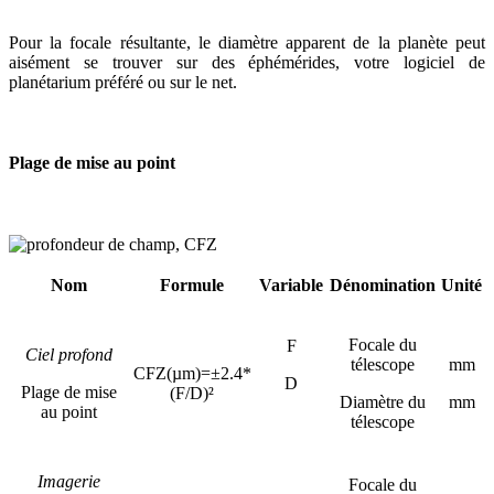
Pour la focale résultante, le diamètre apparent de la planète peut
aisément se trouver sur des éphémérides, votre logiciel de
planétarium préféré ou sur le net.
Plage de mise au point
Nom
Formule
Variable
Dénomination
Unité
Focale du
F
Ciel profond
télescope
mm
CFZ(µm)=±2.4*
D
Plage de mise
(F/D)²
Diamètre du
mm
au point
télescope
Imagerie
Focale du