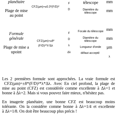
planétaire
mm
télescope
F
CFZ(µm)=±0.3*(F/D)²
D
Diamètre du
Plage de mise
mm
télescope
au point
mm
Focale du télescope
Formule
F
générale
Diamètre du
mm
D
CFZ(µm)=
±8*
télescope
λ
(F/D)²*
λ*
Δ
λ
Plage de mise a
µm
Longueur d'onde
upoint
Δ
λ
défaut accepté
λ
Les 2 premières formule sont approchées. La vraie formule est
CFZ(µm)=±8*(F/D)²*λ*Δλ. Avec En ciel profond, la plage de
mise au point (CFZ) est considérée comme excellente à Δλ=1 et
bonne à Δ
λ=2. Mais si vous pouvez faire mieux, n'hésitez pas.
En imagerie planétaire, une bonne CFZ est beaucoup moins
tolérante. On la considère comme bonne à
Δ
λ=1/4 et excellente
à
Δ
λ=1/8. On doit être beaucoup plus précis !