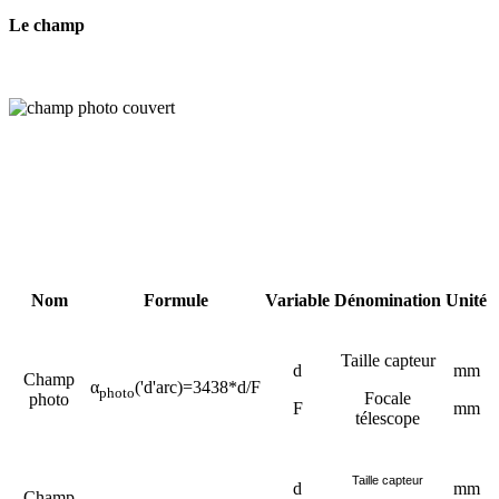
Le champ
Nom
Formule
Variable
Dénomination
Unité
Taille capteur
d
mm
Champ
α
('d'arc)=3438*d/F
photo
Focale
photo
F
mm
télescope
Taille capteur
d
mm
Champ