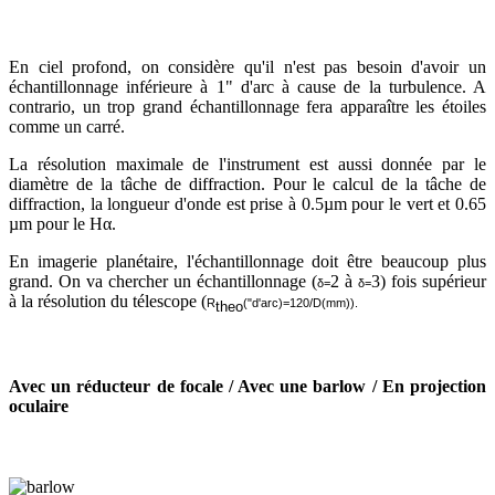
En ciel profond, on considère qu'il n'est pas besoin d'avoir un
échantillonnage inférieure à 1" d'arc à cause de la turbulence. A
contrario, un trop grand échantillonnage fera apparaître les étoiles
comme un carré.
La résolution maximale de l'instrument est aussi donnée par le
diamètre de la tâche de diffraction.
Pour le calcul de la tâche de
diffraction, la longueur d'onde est prise à 0.5µm pour le vert et 0.65
µm pour le Hα.
En imagerie planétaire, l'échantillonnage doit
être beaucoup plus
grand. On va chercher un échantillonnage (
2 à
3) fois supérieur
δ=
δ=
à la résolution du télescope (
R
("d'arc)=120/D(mm)).
theo
Avec un réducteur de focale / Avec une barlow / En projection
oculaire