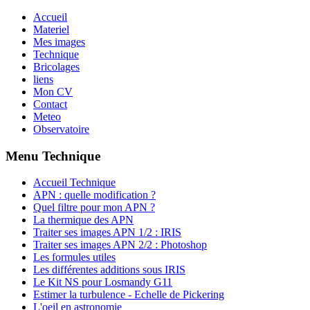
Accueil
Materiel
Mes images
Technique
Bricolages
liens
Mon CV
Contact
Meteo
Observatoire
Menu Technique
Accueil Technique
APN : quelle modification ?
Quel filtre pour mon APN ?
La thermique des APN
Traiter ses images APN 1/2 : IRIS
Traiter ses images APN 2/2 : Photoshop
Les formules utiles
Les différentes additions sous IRIS
Le Kit NS pour Losmandy G11
Estimer la turbulence - Echelle de Pickering
L'oeil en astronomie