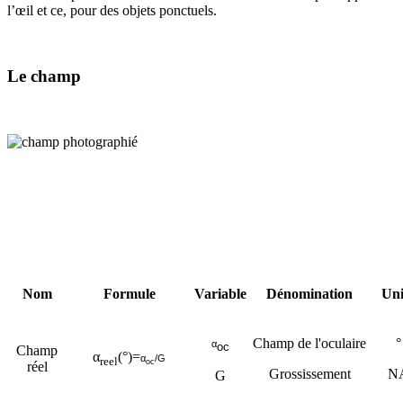
l’œil et ce, pour des objets ponctuels.
Le champ
Nom
Formule
Variable
Dénomination
Uni
Champ de l'oculaire
°
α
oc
Champ
α
(°)=
α
/G
reel
oc
réel
Grossissement
N
G