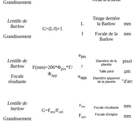
Focale de la Barlow
Grandissement
Tirage derrière
Lentille de
L
la Barlow
mm
Barlow
G=(L/f)+1
f
Focale de la
mm
Grandissement
Barlow
Φ
pix
Lentille de
pixel
Diamètre de la
planète
Barlow
F(mm)=206*Φ
*Γ/
Γ
pix
µm
Taille pixel
Φ
app
Focale
Φ
app
Diamètre apparent
"d'arc
résultante
de la planète
Lentille de
mm
F
res
Focale résultante
barlow
G=F
/F
res
ori
Focale d'origine
F
mm
ori
Grandissement