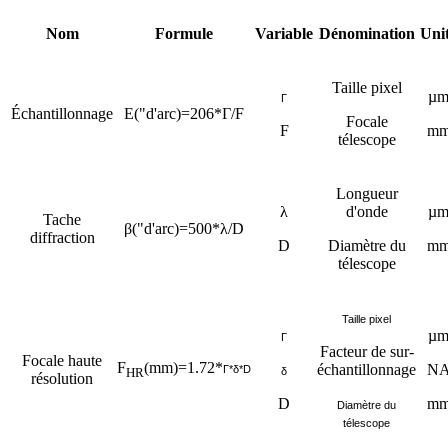
Nom
Formule
Variable
Dénomination
Uni
Taille pixel
µ
Γ
Échantillonnage
E("d'arc)=206*Γ/F
Focale
F
m
télescope
Longueur
λ
d'onde
µ
Tache
β("d'arc)=500*λ/D
diffraction
D
Diamètre du
m
télescope
Taille pixel
µ
Γ
Facteur de sur-
Focale haute
F
(mm)=1.72*
échantillonnage
N
Γ*δ*D
δ
HR
résolution
D
m
Diamètre du
télescope