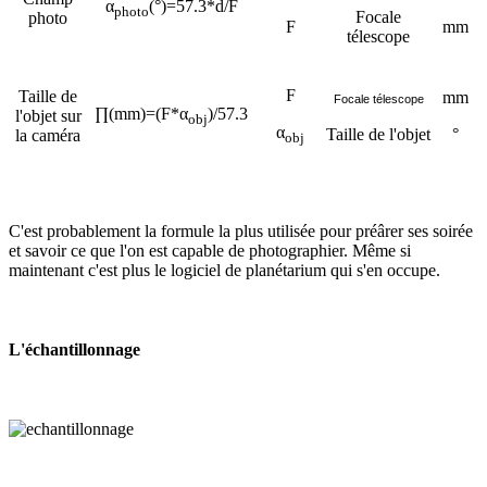
α
(°)=57.3*d/F
photo
Focale
photo
F
mm
télescope
F
Taille de
mm
Focale télescope
∏(mm)=(F*α
)/57.3
l'objet sur
obj
α
Taille de l'objet
°
la caméra
obj
C'est probablement la formule la plus utilisée pour préârer ses soirée
et savoir ce que l'on est capable de photographier. Même si
maintenant c'est plus le logiciel de planétarium qui s'en occupe.
L'échantillonnage