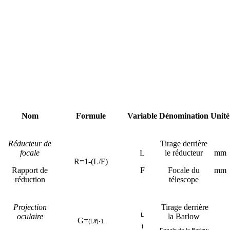
Nom
Formule
Variable
Dénomination
Unité
Réducteur de
Tirage derrière
focale
L
le réducteur
mm
R=1-(L/F)
Rapport de
F
Focale du
mm
réduction
télescope
Projection
Tirage derrière
L
oculaire
la Barlow
G=
(L/f)-1
f