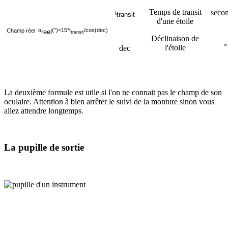
Temps de transit
seco
t
transit
d'une étoile
α
(°)=15*t
/cos(dec)
Champ réel
reel
transit
Déclinaison de
°
l'étoile
dec
La deuxième formule est utile si l'on ne connait pas le champ de son
oculaire. Attention à bien arrêter le suivi de la monture sinon vous
allez attendre longtemps.
La pupille de sortie