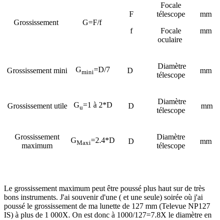
Focale
F
télescope
mm
Grossissement
G=F/f
f
Focale
mm
oculaire
Diamètre
G
=D/7
Grossissement mini
D
mm
mini
télescope
Diamètre
G
=1 à 2*D
Grossissement utile
D
mm
u
télescope
Grossissement
Diamètre
G
=2.4*D
D
mm
Maxi
maximum
télescope
Le grossissement maximum peut être poussé plus haut sur de très
bons instruments. J'ai souvenir d'une ( et une seule) soirée où j'ai
poussé le grossissement de ma lunette de 127 mm (Televue NP127
IS) à plus de 1 000X. On est donc à 1000/127=7.8X le diamètre en