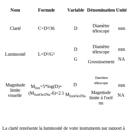
Nom
Formule
Variable
Dénomination
Unité
Diamètre
Clarté
C=D²/36
D
mm
télescope
Diamètre
D
mm
télescope
Luminosité
L=D²/G²
G
NA
Grossissement
Diamètre
télescope
D
Magnitude
mm
M
=5*log(D)+
lim
limite
Magnitude
(M
-6)+2.1
M
limOeilNu
NA
visuelle
limOeilNu
limite à l'oeil
nu
La clarté représente la luminosité de votre instruments par rapport à