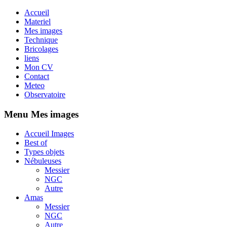
Accueil
Materiel
Mes images
Technique
Bricolages
liens
Mon CV
Contact
Meteo
Observatoire
Menu Mes images
Accueil Images
Best of
Types objets
Nébuleuses
Messier
NGC
Autre
Amas
Messier
NGC
Autre